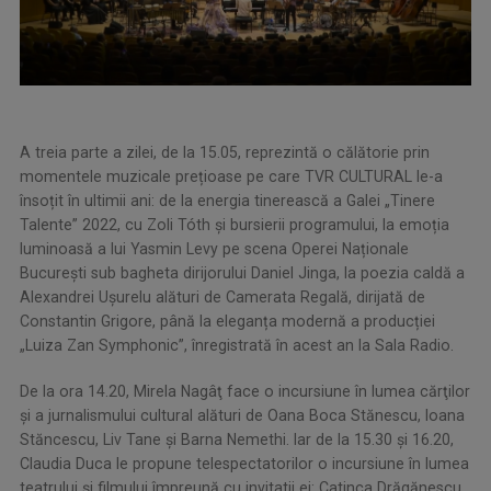
A treia parte a zilei, de la 15.05, reprezintă o călătorie prin
momentele muzicale prețioase pe care TVR CULTURAL le-a
însoțit în ultimii ani: de la energia tinerească a Galei „Tinere
Talente” 2022, cu Zoli Tóth și bursierii programului, la emoția
luminoasă a lui Yasmin Levy pe scena Operei Naționale
București sub bagheta dirijorului Daniel Jinga, la poezia caldă a
Alexandrei Ușurelu alături de Camerata Regală, dirijată de
Constantin Grigore, până la eleganța modernă a producției
„Luiza Zan Symphonic”, înregistrată în acest an la Sala Radio.
De la ora 14.20, Mirela Nagâţ face o incursiune în lumea cărţilor
şi a jurnalismului cultural alături de Oana Boca Stănescu, Ioana
Stăncescu, Liv Tane şi Barna Nemethi. Iar de la 15.30 şi 16.20,
Claudia Duca le propune telespectatorilor o incursiune în lumea
teatrului şi filmului împreună cu invitatii ei: Catinca Drăgănescu,