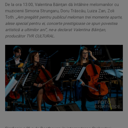
De la ora 13.00, Valentina Băinţan dă întâlnire melomanilor cu
muzicienii Simona Strungaru, Doru Trăscău, Luiza Zan, Zoli
Toth.
„Am pregătit pentru publicul meloman trei momente aparte,
alese special pentru ei, concerte prestigioase ce spun povestea
artistică a ultimilor ani”, ne-a declarat Valentina Băinţan,
producător TVR CULTURAL.