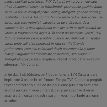
pentru publicul specializat. TVR Cultural, prin programele sale,
oferă răspunsuri directe la frământările prezentului, poziționându-
se ca un forum esențial pentru dialog inteligent, gândire critică și
reziliență culturală. Ne confruntăm cu un paradox: deși accesul la
informație este nelimitat, capacitatea de a discerne, de a
contextualiza și de a aprofunda este din ce în ce mai erodată de
viteza și fragmentarea digitală. În acest peisaj media volatil, TVR
Cultural oferă un serviciu public cultural de neînlocuit: un spațiu
curat, unde calitatea primează în fața cantității, unde
profunzimea este mai valoroasă decât senzaționalul și unde
dialogul argumentat înlocuiește polarizarea, sub sloganul
#AlegeValoarea”
, a spus Bogdana Pascal, producător executiv
interimar TVR Cultural.
Zi de dublă sărbătoare, pe 1 Decembrie, la TVR Cultural care
împlineşte 3 ani de la reînfiinţare. Echipa TVR Cultural a pregătit
telespectatorilor o suită de dialoguri care pun în valoare atât
drumul parcurs în acest interval, cât şi perspective diverse
asupra stării culturii noastre azi prin voci importante ale lumii
artistice.