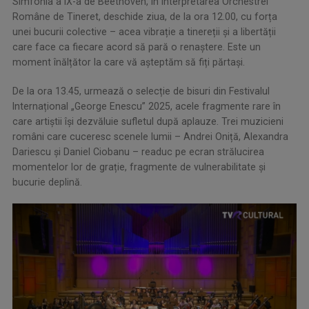
Simfonia a IX-a de Beethoven, în interpretarea Orchestrei
Române de Tineret, deschide ziua, de la ora 12.00, cu forța
unei bucurii colective – acea vibrație a tinereții și a libertății
care face ca fiecare acord să pară o renaștere. Este un
moment înălțător la care vă așteptăm să fiți părtași.
De la ora 13.45, urmează o selecție de bisuri din Festivalul
Internațional „George Enescu” 2025, acele fragmente rare în
care artiștii își dezvăluie sufletul după aplauze. Trei muzicieni
români care cuceresc scenele lumii – Andrei Oniță, Alexandra
Dariescu și Daniel Ciobanu – readuc pe ecran strălucirea
momentelor lor de grație, fragmente de vulnerabilitate și
bucurie deplină.