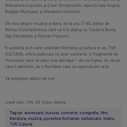
Antoaneta Cojocaru şi Erwin Şimşensohn, repectiv Iulia Rugină,
Bogdan Mureşanu şi Alexandru Solomon.
Din nou despre muzică şi dans, de la ora 17.40, alături de
Marius Constantinescu care va fi în dialog cu Teodora Brody,
Gigi Căciuleanu şi Răzvan Popovici.
În această zi în care celebrăm România și cultura ei vie, TVR
CULTURAL oferă publicului nu doar concerte, ci fragmente de
frumusețe care ne aduc mai aproape – de noi înșine, de cei pe
care îi admirăm, de o Românie care se exprimă prin artă.
Vă așteptăm alături de noi!
credit foto: TVR, FB Tinere Talente
Tag-uri:
aniversare
,
bucurie
,
concerte
,
coregrafie
,
film
,
literatura
,
muzică
,
povestea Romaniei
,
sarbatoare
,
teatru
,
TVR Cultural