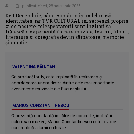
publicat: vineri, 28 noiembrie 2025
De 1 Decembrie, când România își celebrează
identitatea, iar TVR CULTURAL își serbează propria
zi de naștere, telespectatorii sunt invitaţi să
trăiască o experiență în care muzica, teatrul, filmul,
literatura și coregrafia devin sărbătoare, memorie
și emoție.
VALENTINA BĂINȚAN
Ca producător tv, este implicată în realizarea și
coordonarea unora dintre dintre cele mai importante
evenimente muzicale ale Bucureștiului - ...
MARIUS CONSTANTINESCU
O prezenţă constantă în sălile de concerte, în librării,
galerii sau muzee, Marius Constantinescu este o voce
carismatică a lumii culturale. ...