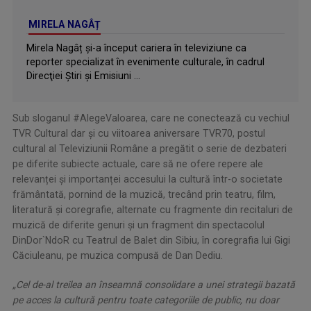
MIRELA NAGÂȚ
Mirela Nagâț şi-a început cariera în televiziune ca
reporter specializat în evenimente culturale, în cadrul
Direcţiei Ştiri şi Emisiuni ...
Sub sloganul #AlegeValoarea, care ne conectează cu vechiul
TVR Cultural dar și cu viitoarea aniversare TVR70, postul
cultural al Televiziunii Române a pregătit o serie de dezbateri
pe diferite subiecte actuale, care să ne ofere repere ale
relevanței și importanței accesului la cultură într-o societate
frământată, pornind de la muzică, trecând prin teatru, film,
literatură și coregrafie, alternate cu fragmente din recitaluri de
muzică de diferite genuri și un fragment din spectacolul
DinDor`NdoR cu Teatrul de Balet din Sibiu, în coregrafia lui Gigi
Căciuleanu, pe muzica compusă de Dan Dediu.
„Cel de-al treilea an înseamnă consolidare a unei strategii bazată
pe acces la cultură pentru toate categoriile de public, nu doar